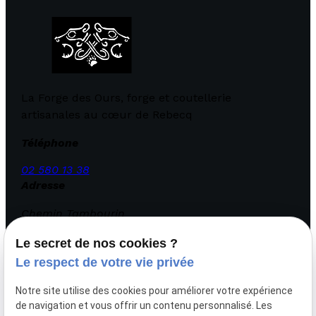
La Forge des Ours, forge et coutellerie
artisanales au cœur de Rebecq
Téléphone
02 580 13 38
Adresse
Chemin Tambourin
22 1430 REBECQ
Le secret de nos cookies ?
Horaires
Le respect de votre vie privée
Lundi - Dimanche
Notre site utilise des cookies pour améliorer votre expérience
09:00 - 18:00
de navigation et vous offrir un contenu personnalisé. Les