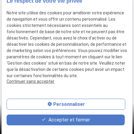
Le respect de votre vie privée
Lundi - Dimanche
Notre site utilise des cookies pour améliorer votre expérience
09:00 - 18:00
de navigation et vous offrir un contenu personnalisé. Les
cookies strictement nécessaires sont essentiels au
fonctionnement de base de notre site et ne peuvent pas être
désactivés. Cependant, vous avez le choix d'activer ou de
Les artefacts du Xème siècle
désactiver les cookies de personnalisation, de performance et
de marketing selon vos préférences. Vous pouvez modifier vos
La Forge
paramètres de cookies à tout moment en cliquant sur le lien
Coutellerie
'Gestion des cookies' situé en bas de notre site. Veuillez noter
que la désactivation de certains cookies peut avoir un impact
sur certaines fonctionnalités du site.
Continuer sans accepter
Mentions légales
Politique de confidentialité
Gestion des cookies
Plan du site
Personnaliser
place
contact_page
phone
Accepter et fermer
Plan d'accès
Contact
02 580 13 38