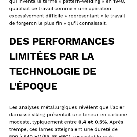
qui inventa le terme « pattern-welding » en 1948,
qualifiait ce travail comme « une opération
excessivement difficile » représentant « le travail
de forgeron le plus fin » qu'il connaissait.
DES PERFORMANCES
LIMITÉES PAR LA
TECHNOLOGIE DE
L'ÉPOQUE
Les analyses métallurgiques révèlent que l'acier
damassé viking présentait une teneur en carbone
modeste, typiquement entre
0,4 et 0,5%
. Après
trempe, ces lames atteignaient une dureté de
500 à 640 HV (55-58 HRC), respectable mais