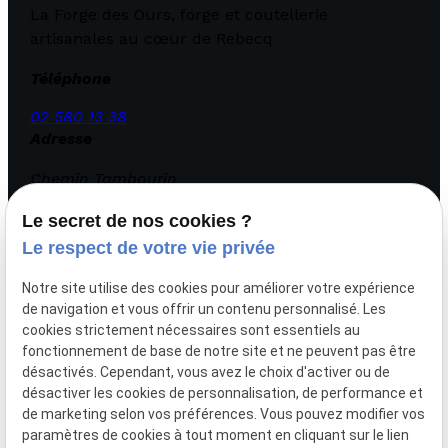
La Forge des Ours, forge et coutellerie
artisanales au cœur de Rebecq
Téléphone
02 580 13 38
Adresse
Chemin Tambourin
22 1430 REBECQ
Le secret de nos cookies ?
Horaires
Le respect de votre vie privée
Lundi - Dimanche
Notre site utilise des cookies pour améliorer votre expérience
09:00 - 18:00
de navigation et vous offrir un contenu personnalisé. Les
cookies strictement nécessaires sont essentiels au
fonctionnement de base de notre site et ne peuvent pas être
désactivés. Cependant, vous avez le choix d'activer ou de
Les artefacts du Xème siècle
désactiver les cookies de personnalisation, de performance et
de marketing selon vos préférences. Vous pouvez modifier vos
La Forge
paramètres de cookies à tout moment en cliquant sur le lien
Coutellerie